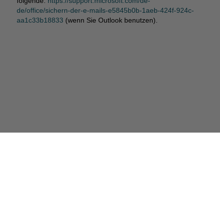
folgende:
https://support.microsoft.com/de-
de/office/sichern-der-e-mails-e5845b0b-1aeb-424f-924c-
aa1c33b18833
(wenn Sie Outlook benutzen).
Webamor - Webdesign GmbH
im Bürgerbahnhof Cuxhaven
Am Bahnhof 1
27472 Cuxhaven
info@webamor-webdesign.de
Tel.
04721 6643-0
,
-12
,
-15