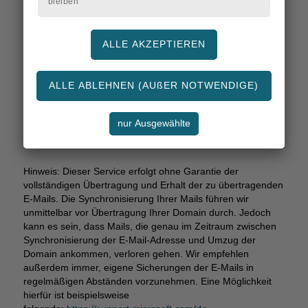
Sie nach dem Umzug nur noch Ihre neue Mail einrichten
bleiben
(oder über das Webmail aufrufen) müssen und genau dort
weiter machen können, wo Sie aufgehört haben.
Dieser Service kostet
einmalig pro zu übertragender E-
Mail-Adresse 49,- Euro zzgl. MwSt.
Möchten Sie dies gerne in Anspruch nehmen, sprechen Sie
uns einfach an!
Hinweis: Dieser Service erfolgt ohne Garantie der
vollständigen Übertragung und Erhalt der zu übertragenden
E-Mails. Die Synchronisierung Ihrer Mails führen wir
unmittelbar vor Übertragung Ihrer Domain durch. Jedoch
kann es sein, dass Mails, die genau im Zeitraum zwischen
Synchronisierung der E-Mail-Adresse und Umzug der
Domain ankommen, verloren gehen. Wir empfehlen
außerdem immer, eigene Sicherungen der E-Mails in
regelmäßigen Abständen vorzunehmen. Eine Möglichkeit
hierfür ist beispielsweise