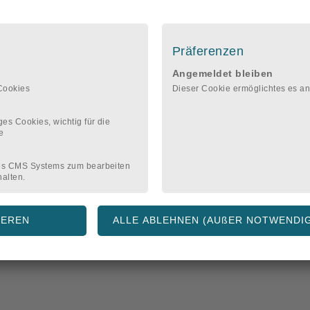
für Smartphone, Tablet und Monitor ("Responsive Design"). Wir machen 
Präferenzen
 (oder uns damit beauftragen).
ächer
Angemeldet bleiben
ionsoberpunkte (bis zu 5 Inhaltsseiten werden so befüllt, weitere könne
Cookies
Dieser Cookie ermöglichtes es a
en Wünschen) in Anschluss an das Aufsetzen der Website, bevor sie fre
es Cookies, wichtig für die
e
es CMS Systems zum bearbeiten
halten.