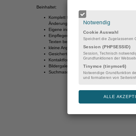
Beinhaltet:
Komplett funktionierende Website, optimiert 
Notwendig
Änderungen an Texten und Bildern vornehmen
Eigene individuelle Domain inkl. 3 Mail-Postf
Cookie Auswahl
Einpflegen der gelieferten Inhalte für Navigat
Speichert die Zugelassenen 
Texten befüllen)
Session (PHPSESSID)
kleine Anpassungen der Gestaltung (nach Ihr
Session, Technisch notwendig
Gesicherte Datenübertragung (https)
Grundfunktionen der Webseit
Kontaktformular
Bildergalerie und Bildslider
Tinymce (tinymce6)
Suchmaschinengerechte Gestaltung
Notwendige Grundfunktion d
und formatieren von Seitenin